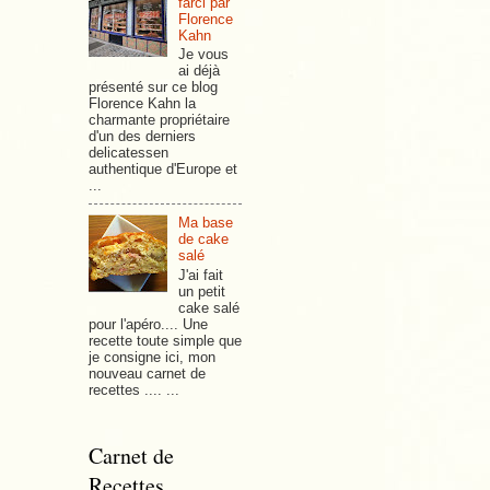
farci par
Florence
Kahn
Je vous
ai déjà
présenté sur ce blog
Florence Kahn la
charmante propriétaire
d'un des derniers
delicatessen
authentique d'Europe et
...
Ma base
de cake
salé
J'ai fait
un petit
cake salé
pour l'apéro.... Une
recette toute simple que
je consigne ici, mon
nouveau carnet de
recettes .... ...
Carnet de
Recettes