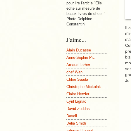
pour lire l'article "Elle
édite sur mesure de
beaux livres de chefs "–
Photo Delphine
Constantini
Il 
d'i
J'aime...
d'â
Cel
Alain Ducasse
pré
biz
Anne-Sophie Pic
mon
Arnaud Larher
sen
chef Wan
gr
Chloé Saada
Je 
Christophe Mickalak
Claire Hetzler
Cyril Lignac
David Zuddas
Davoli
Delia Smith
Edouard Loubet