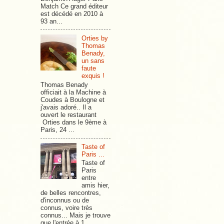
Match Ce grand éditeur
est décédé en 2010 à
93 an...
Orties by
Thomas
Benady,
un sans
faute
exquis !
Thomas Benady
officiait à la Machine à
Coudes à Boulogne et
j'avais adoré.. Il a
ouvert le restaurant
Orties dans le 9ème à
Paris, 24 ...
Taste of
Paris ...
Taste of
Paris
entre
amis hier,
de belles rencontres,
d'inconnus ou de
connus, voire très
connus... Mais je trouve
que l'entrée à 1...