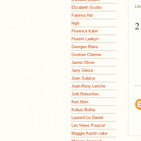
Lib
Elizabeth Scotto
Fatéma Hal
2
fegh
Florence Kahn
Florent Ladeyn
Georges Blanc
Gontran Cherrier
Jamie Oliver
Jany Gleize
Jean Sulpice
Jean-Rony Leriche
Joël Robuchon
Ken Hom
Kobus Botha
Laurent Le Daniel
Les frères Pourcel
Maggie Austin cake