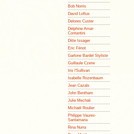
Bob Norris
David Loftus
Delores Custer
Delphine Amar-
Contantini
Ditte Issager
Eric Fénot
Garlone Bardel Styliste
Guillaule Czerw
Iris l'Sullivan
Isabelle Rozenbaum
Jean Cazals
John Bentham
Julie Mechali
Michaël Roulier
Philippe Vaures-
Santamaria
Rina Nurra