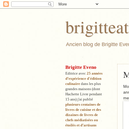
brigitte
Ancien blog de Brigitte Even
Brigitte Eveno
M
Editrice avec
25 années
d’expérience d'édition
culinaire
dans les pl
us
Mon
grandes maisons (dont
ann
Hachette Livre pendant
me 
15 ans) j'ai publié
plusieurs centaines de
livres de cuisine et des
dizaines de livres de
chefs médiatisées ou
étoilés et d’artisans