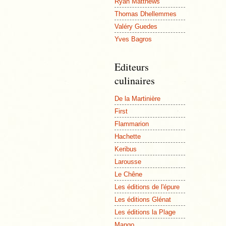
Ryan Matthews
Thomas Dhellemmes
Valéry Guedes
Yves Bagros
Editeurs
culinaires
De la Martinière
First
Flammarion
Hachette
Keribus
Larousse
Le Chêne
Les éditions de l'épure
Les éditions Glénat
Les éditions la Plage
Mango