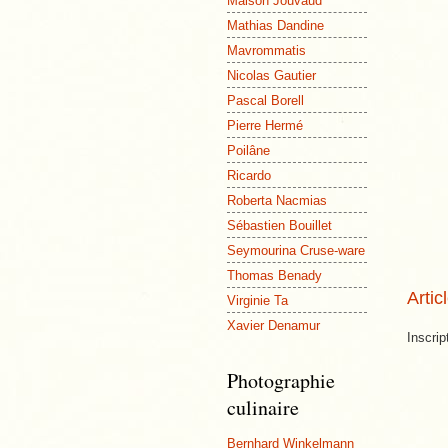
Maison Jouvaud
Mathias Dandine
Mavrommatis
Nicolas Gautier
Pascal Borell
Pierre Hermé
Poilâne
Ricardo
Roberta Nacmias
Sébastien Bouillet
Seymourina Cruse-ware
Thomas Benady
Artic
Virginie Ta
Xavier Denamur
Inscrip
Photographie
culinaire
Bernhard Winkelmann