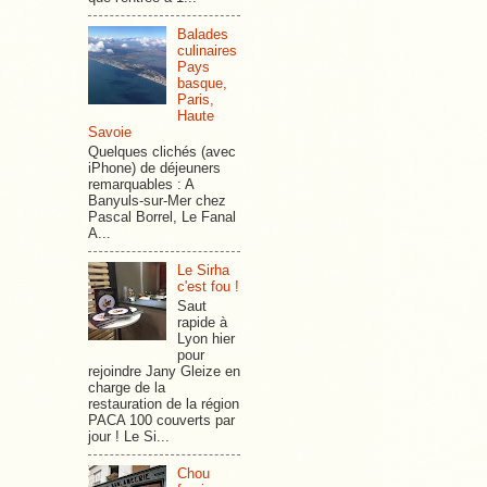
Balades
culinaires
Pays
basque,
Paris,
Haute
Savoie
Quelques clichés (avec
iPhone) de déjeuners
remarquables : A
Banyuls-sur-Mer chez
Pascal Borrel, Le Fanal
A...
Le Sirha
c'est fou !
Saut
rapide à
Lyon hier
pour
rejoindre Jany Gleize en
charge de la
restauration de la région
PACA 100 couverts par
jour ! Le Si...
Chou