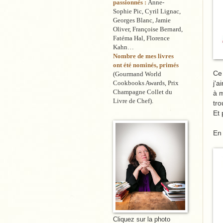
passionnés :
Anne-
Sophie Pic, Cyril Lignac,
Georges Blanc, Jamie
Oliver, Françoise Bernard,
Fatéma Hal, Florence
Kahn…
Nombre de mes livres
ont été nominés, primés
Ce 
(Gourmand World
Cookbooks Awards, Prix
j'a
Champagne Collet du
à m
Livre de Chef).
tro
Et 
En 
Cliquez sur la photo