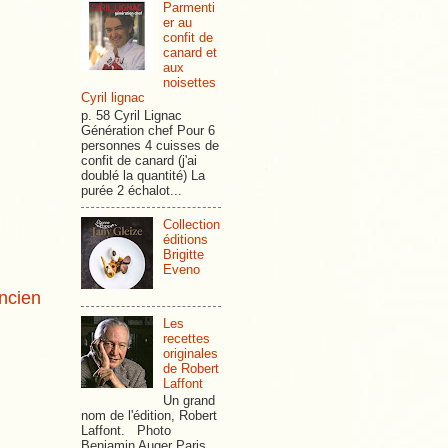
Parmenti
er au
confit de
canard et
aux
noisettes
Cyril lignac
p. 58 Cyril Lignac
Génération chef Pour 6
personnes 4 cuisses de
confit de canard (j'ai
doublé la quantité) La
purée 2 échalot...
Collection
éditions
Brigitte
Eveno
ancien
Les
recettes
originales
de Robert
Laffont
Un grand
nom de l'édition, Robert
Laffont. Photo
Benjamin Auger Paris