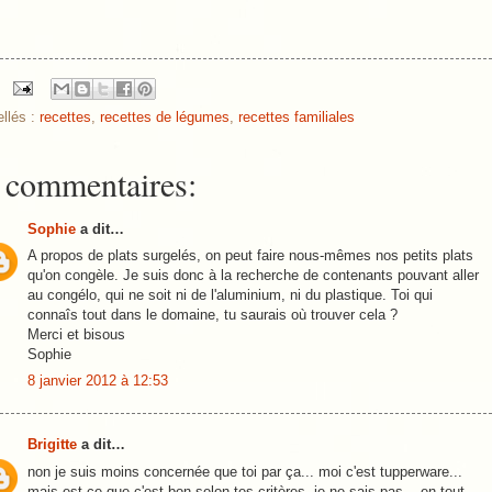
ellés :
recettes
,
recettes de légumes
,
recettes familiales
 commentaires:
Sophie
a dit…
A propos de plats surgelés, on peut faire nous-mêmes nos petits plats
qu'on congèle. Je suis donc à la recherche de contenants pouvant aller
au congélo, qui ne soit ni de l'aluminium, ni du plastique. Toi qui
connaîs tout dans le domaine, tu saurais où trouver cela ?
Merci et bisous
Sophie
8 janvier 2012 à 12:53
Brigitte
a dit…
non je suis moins concernée que toi par ça... moi c'est tupperware...
mais est ce que c'est bon selon tes critères, je ne sais pas... en tout