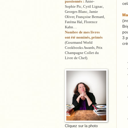
passionnés :
Anne-
cel
Sophie Pic, Cyril Lignac,
Georges Blanc, Jamie
Ma
Oliver, Françoise Bernard,
(in
Fatéma Hal, Florence
Bri
Kahn…
po
Nombre de mes livres
ont été nominés, primés
3 p
(Gourmand World
crè
Cookbooks Awards, Prix
Champagne Collet du
Livre de Chef).
Cliquez sur la photo