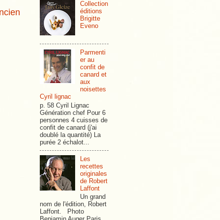
Collection
éditions
ancien
Brigitte
Eveno
Parmenti
er au
confit de
canard et
aux
noisettes
Cyril lignac
p. 58 Cyril Lignac
Génération chef Pour 6
personnes 4 cuisses de
confit de canard (j'ai
doublé la quantité) La
purée 2 échalot...
Les
recettes
originales
de Robert
Laffont
Un grand
nom de l'édition, Robert
Laffont. Photo
Benjamin Auger Paris