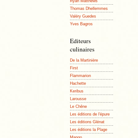
Ryan Matthews
Thomas Dhellemmes
Valéry Guedes
Yves Bagros
Editeurs
culinaires
De la Martinière
First
Flammarion
Hachette
Keribus
Larousse
Le Chêne
Les éditions de l'épure
Les éditions Glénat
Les éditions la Plage
Mango