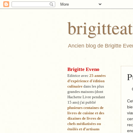
brigitte
Ancien blog de Brigitte Even
Brigitte Eveno
P
Editrice avec
25 années
d’expérience d'édition
culinaire
dans les pl
us
grandes maisons (dont
Hachette Livre pendant
Cet
15 ans) j'ai publié
bie
plusieurs centaines de
via
livres de cuisine et des
dizaines de livres de
cer
chefs médiatisées ou
rec
étoilés et d’artisans
enc