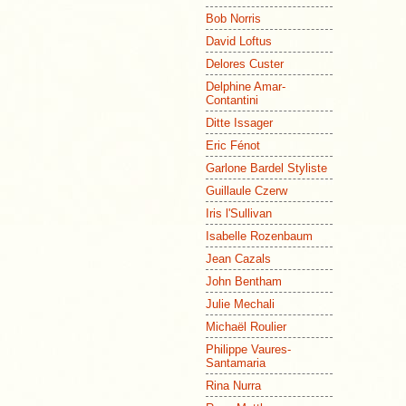
Bob Norris
David Loftus
Delores Custer
Delphine Amar-
Contantini
Ditte Issager
Eric Fénot
Garlone Bardel Styliste
Guillaule Czerw
Iris l'Sullivan
Isabelle Rozenbaum
Jean Cazals
John Bentham
Julie Mechali
Michaël Roulier
Philippe Vaures-
Santamaria
Rina Nurra