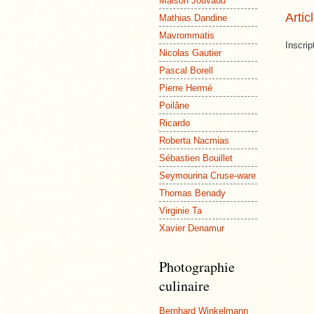
Maison Jouvaud
Artic
Mathias Dandine
Mavrommatis
Inscrip
Nicolas Gautier
Pascal Borell
Pierre Hermé
Poilâne
Ricardo
Roberta Nacmias
Sébastien Bouillet
Seymourina Cruse-ware
Thomas Benady
Virginie Ta
Xavier Denamur
Photographie
culinaire
Bernhard Winkelmann