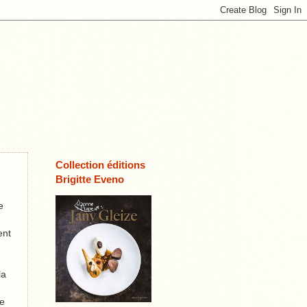
Collection éditions
Brigitte Eveno
e
ent
la
ue