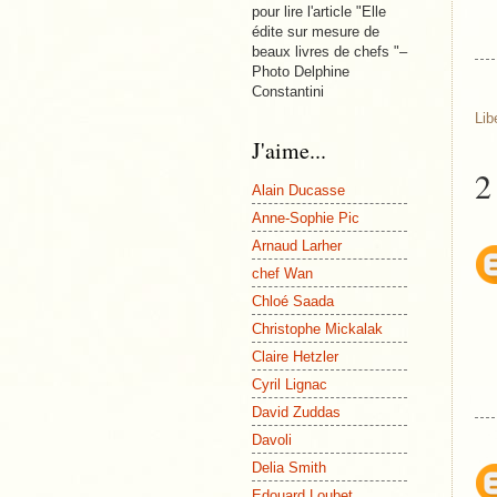
pour lire l'article "Elle
édite sur mesure de
beaux livres de chefs "–
Photo Delphine
Constantini
Lib
J'aime...
2
Alain Ducasse
Anne-Sophie Pic
Arnaud Larher
chef Wan
Chloé Saada
Christophe Mickalak
Claire Hetzler
Cyril Lignac
David Zuddas
Davoli
Delia Smith
Edouard Loubet