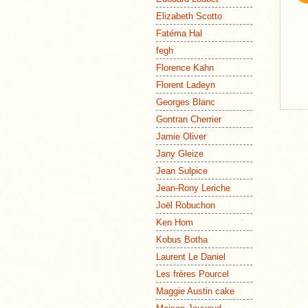
Elizabeth Scotto
Fatéma Hal
fegh
Florence Kahn
Florent Ladeyn
Georges Blanc
Gontran Cherrier
Jamie Oliver
Jany Gleize
Jean Sulpice
Jean-Rony Leriche
Joël Robuchon
Ken Hom
Kobus Botha
Laurent Le Daniel
Les frères Pourcel
Maggie Austin cake