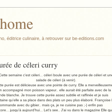
athome
o, éditrice culinaire, à retrouver sur be-editions.com
urée de céleri curry
Cette semaine c'est céleri... céleri boule avec une purée de céleri et un
salade de céleri (à venir).
te purée est délicieuse avec une pointe de curry. Elle a merveilleusem
n accompagné mon poisson vapeur.. elle aurait été parfaite avec de la
nde blanche. Je trouve cette purée assez subtile et raffinée et je suis
taine qu'elle a sa place dans des plats un peu plus élaboré. Françoise 
ommande avec du gibier.. mais ça, je ne cuisine pas ;-) enfin pas
ore... jusqu'à aujourd'hui... Let's see.. J'ai vu dans le magazine Elle q