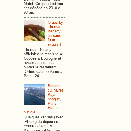
Match Ce grand éditeur
est décédé en 2010 à
93 an...
Orties by
Thomas
Benady,
un sans
faute
exquis !
Thomas Benady
officiait à la Machine à
Coudes à Boulogne et
j'avais adoré.. Il a
ouvert le restaurant
Orties dans le 9ème à
Paris, 24 ...
Balades
culinaires
Pays
basque,
Paris,
Haute
Savoie
Quelques clichés (avec
iPhone) de déjeuners
remarquables : A
Banyuls-sur-Mer chez