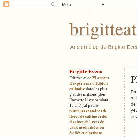
brigitte
Ancien blog de Brigitte Even
Brigitte Eveno
P
Editrice avec
25 années
d’expérience d'édition
culinaire
dans les pl
us
Pr
grandes maisons (dont
au
Hachette Livre pendant
de 
15 ans) j'ai publié
yeu
plusieurs centaines de
int
livres de cuisine et des
dizaines de livres de
chefs médiatisées ou
étoilés et d’artisans