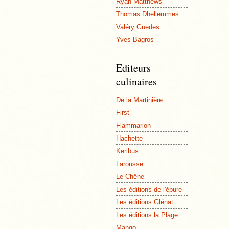
Ryan Matthews
Thomas Dhellemmes
Valéry Guedes
Yves Bagros
Editeurs
culinaires
De la Martinière
First
Flammarion
Hachette
Keribus
Larousse
Le Chêne
Les éditions de l'épure
Les éditions Glénat
Les éditions la Plage
Mango