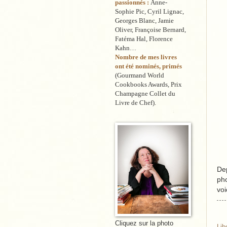
passionnés :
Anne-
Sophie Pic, Cyril Lignac,
Georges Blanc, Jamie
Oliver, Françoise Bernard,
Fatéma Hal, Florence
Kahn…
Nombre de mes livres
ont été nominés, primés
(Gourmand World
Cookbooks Awards, Prix
Champagne Collet du
Livre de Chef).
Dep
pho
voi
Cliquez sur la photo
Lib