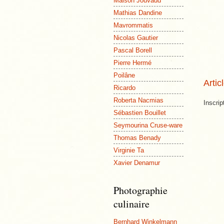
Maison Jouvaud
Mathias Dandine
Mavrommatis
Nicolas Gautier
Pascal Borell
Pierre Hermé
Poilâne
Artic
Ricardo
Roberta Nacmias
Inscrip
Sébastien Bouillet
Seymourina Cruse-ware
Thomas Benady
Virginie Ta
Xavier Denamur
Photographie
culinaire
Bernhard Winkelmann