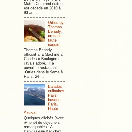
Match Ce grand éditeur
est décédé en 2010 à
93 an...
Orties by
Thomas
Benady,
un sans
faute
exquis !
Thomas Benady
officiait à la Machine à
Coudes à Boulogne et
j'avais adoré.. Il a
ouvert le restaurant
Orties dans le 9ème à
Paris, 24 ...
Balades
culinaires
Pays
basque,
Paris,
Haute
Savoie
Quelques clichés (avec
iPhone) de déjeuners
remarquables : A
Banyuls-sur-Mer chez