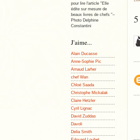
pour lire l'article "Elle
édite sur mesure de
beaux livres de chefs "–
5
Photo Delphine
Constantini
J'aime...
Alain Ducasse
Anne-Sophie Pic
Arnaud Larher
chef Wan
Chloé Saada
Christophe Mickalak
Claire Hetzler
Cyril Lignac
David Zuddas
Davoli
Delia Smith
Edouard Loubet