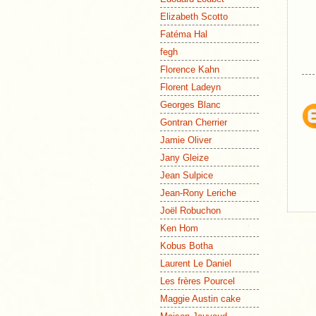
Elizabeth Scotto
Fatéma Hal
fegh
Florence Kahn
Florent Ladeyn
Georges Blanc
Gontran Cherrier
Jamie Oliver
Jany Gleize
Jean Sulpice
Jean-Rony Leriche
Joël Robuchon
Ken Hom
Kobus Botha
Laurent Le Daniel
Les frères Pourcel
Maggie Austin cake