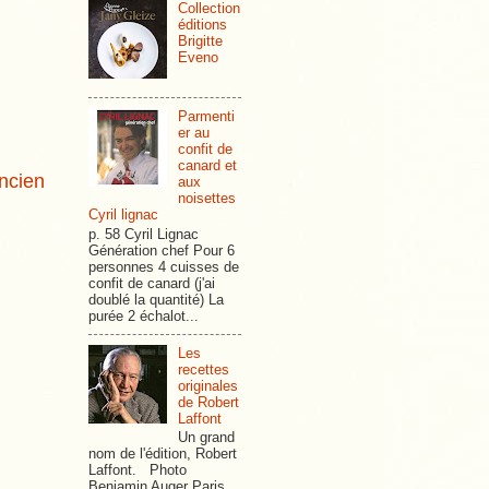
Collection
éditions
Brigitte
Eveno
Parmenti
er au
confit de
canard et
ancien
aux
noisettes
Cyril lignac
p. 58 Cyril Lignac
Génération chef Pour 6
personnes 4 cuisses de
confit de canard (j'ai
doublé la quantité) La
purée 2 échalot...
Les
recettes
originales
de Robert
Laffont
Un grand
nom de l'édition, Robert
Laffont. Photo
Benjamin Auger Paris