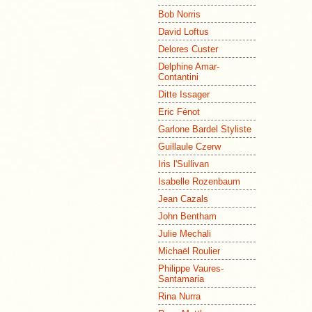
Bob Norris
David Loftus
Delores Custer
Delphine Amar-
Contantini
Ditte Issager
Eric Fénot
Garlone Bardel Styliste
Guillaule Czerw
Iris l'Sullivan
Isabelle Rozenbaum
Jean Cazals
John Bentham
Julie Mechali
Michaël Roulier
Philippe Vaures-
Santamaria
Rina Nurra