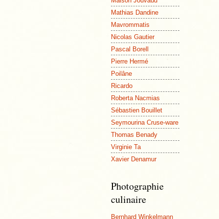
Maison Jouvaud
Mathias Dandine
Mavrommatis
Nicolas Gautier
Pascal Borell
Pierre Hermé
Poilâne
Ricardo
Roberta Nacmias
Sébastien Bouillet
Seymourina Cruse-ware
Thomas Benady
Virginie Ta
Xavier Denamur
Photographie
culinaire
Bernhard Winkelmann