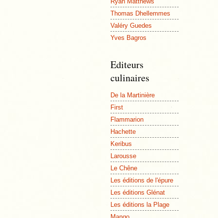
Ryan Matthews
Thomas Dhellemmes
Valéry Guedes
Yves Bagros
Editeurs
culinaires
De la Martinière
First
Flammarion
Hachette
Keribus
Larousse
Le Chêne
Les éditions de l'épure
Les éditions Glénat
Les éditions la Plage
Mango