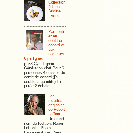
Collection
éditions
Brigitte
Eveno
Parmenti
er au
confit de
canard et
aux
noisettes
Cyril lignac
p. 58 Cyril Lignac
Génération chef Pour 6
personnes 4 cuisses de
confit de canard (j'ai
doublé la quantité) La
purée 2 échalot...
Les
recettes
originales
de Robert
Laffont
Un grand
nom de l'édition, Robert
Laffont. Photo
Benjamin Auger Paris