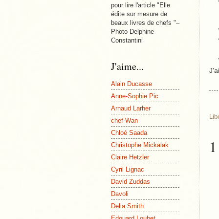
pour lire l'article "Elle
édite sur mesure de
beaux livres de chefs "–
Photo Delphine
Constantini
J'aime...
J'a
Alain Ducasse
Anne-Sophie Pic
Arnaud Larher
Lib
chef Wan
Chloé Saada
1
Christophe Mickalak
Claire Hetzler
Cyril Lignac
David Zuddas
Davoli
Delia Smith
Edouard Loubet