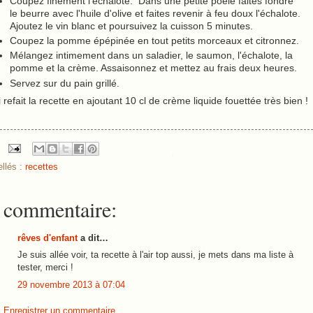
Coupez finement l'échalote. Dans une petite poêle faites fondre
le beurre avec l'huile d'olive et faites revenir à feu doux l'échalote.
Ajoutez le vin blanc et poursuivez la cuisson 5 minutes.
Coupez la pomme épépinée en tout petits morceaux et citronnez.
Mélangez intimement dans un saladier, le saumon, l'échalote, la
pomme et la crème. Assaisonnez et mettez au frais deux heures.
Servez sur du pain grillé.
i refait la recette en ajoutant 10 cl de crème liquide fouettée très bien !
ellés :
recettes
 commentaire:
rêves d'enfant
a dit…
Je suis allée voir, ta recette à l'air top aussi, je mets dans ma liste à
tester, merci !
29 novembre 2013 à 07:04
Enregistrer un commentaire