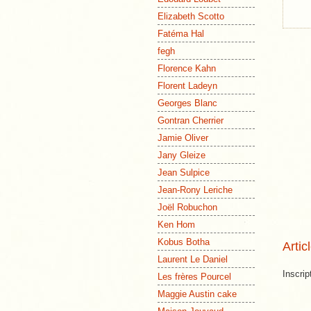
Elizabeth Scotto
Fatéma Hal
fegh
Florence Kahn
Florent Ladeyn
Georges Blanc
Gontran Cherrier
Jamie Oliver
Jany Gleize
Jean Sulpice
Jean-Rony Leriche
Joël Robuchon
Ken Hom
Kobus Botha
Artic
Laurent Le Daniel
Inscrip
Les frères Pourcel
Maggie Austin cake