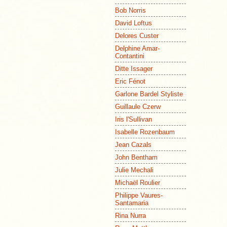
Bob Norris
David Loftus
Delores Custer
Delphine Amar-
Contantini
Ditte Issager
Eric Fénot
Garlone Bardel Styliste
Guillaule Czerw
Iris l'Sullivan
Isabelle Rozenbaum
Jean Cazals
John Bentham
Julie Mechali
Michaël Roulier
Philippe Vaures-
Santamaria
Rina Nurra