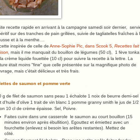
ite recette rapide en arrivant à la campagne samedi soir dernier, servi
péritif sur des tranches de pain grillées, suivie de tagliatelles fraîches à 
usse et à la menthe....
ette inspirée de celle de
Anne-Sophie Pic, dans Scook 5,
Recettes fait
ison
,
mais il me manquait du bouillon de légumes (50 cl), 1 fève tonka
la crème liquide fouettée (10 cl) pour suivre la recette à la lettre. La
ture était moins "fine" que celle présentée sur la magnifique photo de
uvrage, mais c'était délicieux et très frais.
llettes de saumon et pomme verte
 g de filet de saumon sans peau 1 échalote 1 noix de beurre demi-sel
it d'huile d'olive 1 trait de vin blanc 1 pomme granny smith le jus de 1/2
ron 10 cl de crème épaisse. Sel, Poivre.
Faites cuire dans une casserole le saumon au court bouillon (15
minutes environ après ébullition). Egouttez et émiettez avec un
fourchette (enlevez si besoin les arêtes restantes). Mettez de
côté.