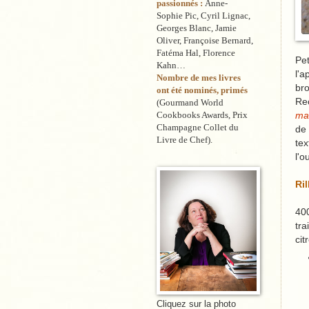
passionnés :
Anne-
Sophie Pic, Cyril Lignac,
Georges Blanc, Jamie
Oliver, Françoise Bernard,
Fatéma Hal, Florence
Pet
Kahn…
l'a
Nombre de mes livres
bro
ont été nominés, primés
Rec
(Gourmand World
Cookbooks Awards, Prix
ma
Champagne Collet du
de 
Livre de Chef).
tex
l'o
Ri
400
tra
cit
Cliquez sur la photo