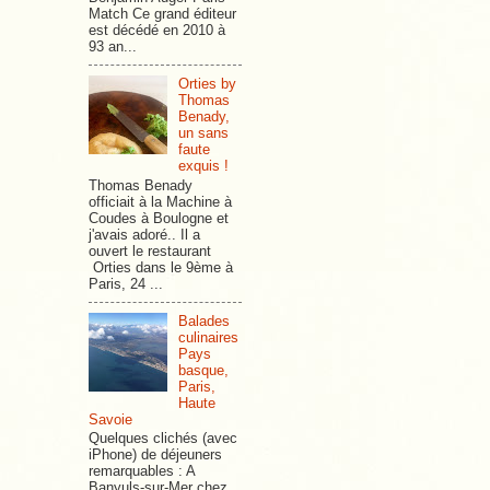
Match Ce grand éditeur
est décédé en 2010 à
93 an...
Orties by
Thomas
Benady,
un sans
faute
exquis !
Thomas Benady
officiait à la Machine à
Coudes à Boulogne et
j'avais adoré.. Il a
ouvert le restaurant
Orties dans le 9ème à
Paris, 24 ...
Balades
culinaires
Pays
basque,
Paris,
Haute
Savoie
Quelques clichés (avec
iPhone) de déjeuners
remarquables : A
Banyuls-sur-Mer chez