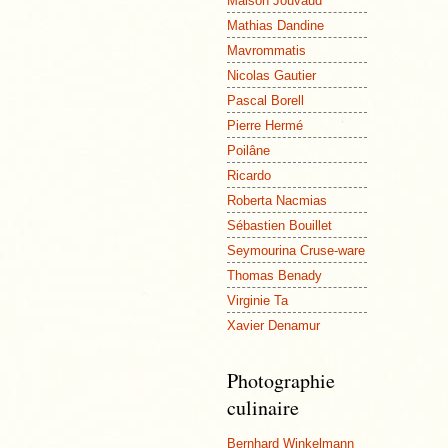
Maison Jouvaud
Mathias Dandine
Mavrommatis
Nicolas Gautier
Pascal Borell
Pierre Hermé
Poilâne
Ricardo
Roberta Nacmias
Sébastien Bouillet
Seymourina Cruse-ware
Thomas Benady
Virginie Ta
Xavier Denamur
Photographie
culinaire
Bernhard Winkelmann