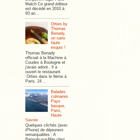
Match Ce grand éditeur
est décédé en 2010 à
93 an...
Orties by
Thomas
Benady,
un sans
faute
exquis !
Thomas Benady
officiait à la Machine à
Coudes à Boulogne et
j'avais adoré.. Il a
ouvert le restaurant
Orties dans le 9ème à
Paris, 24 ...
Balades
culinaires
Pays
basque,
Paris,
Haute
Savoie
Quelques clichés (avec
iPhone) de déjeuners
remarquables : A
Banyuls-sur-Mer chez