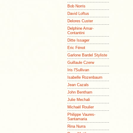
Bob Norris
David Loftus
Delores Custer
Delphine Amar-
Contantini
Ditte Issager
Eric Fénot
Garlone Bardel Styliste
Guillaule Czerw
Iris l'Sullivan
Isabelle Rozenbaum
Jean Cazals
John Bentham
Julie Mechali
Michaël Roulier
Philippe Vaures-
Santamaria
Rina Nurra