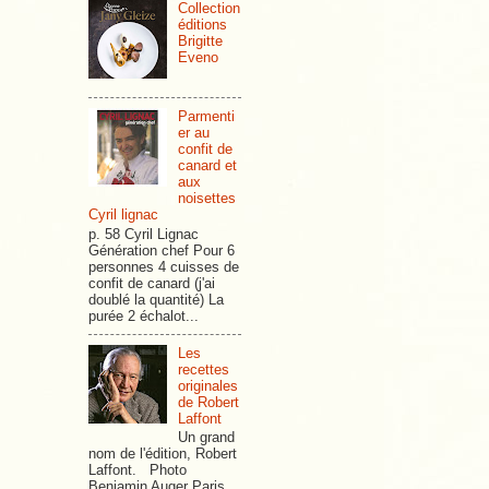
Collection
éditions
Brigitte
Eveno
Parmenti
er au
confit de
canard et
aux
noisettes
Cyril lignac
p. 58 Cyril Lignac
Génération chef Pour 6
personnes 4 cuisses de
confit de canard (j'ai
doublé la quantité) La
purée 2 échalot...
Les
recettes
originales
de Robert
Laffont
Un grand
nom de l'édition, Robert
Laffont. Photo
Benjamin Auger Paris