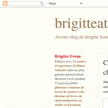
brigitte
Ancien blog de Brigitte Even
Brigitte Eveno
C
Editrice avec
25 années
d’expérience d'édition
c
culinaire
dans les pl
us
grandes maisons (dont
Hachette Livre pendant
All
15 ans) j'ai publié
art
plusieurs centaines de
au
livres de cuisine et des
dizaines de livres de
chefs médiatisées ou
étoilés et d’artisans