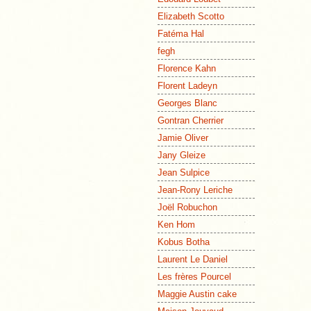
Elizabeth Scotto
Fatéma Hal
fegh
Florence Kahn
Florent Ladeyn
Georges Blanc
Gontran Cherrier
Jamie Oliver
Jany Gleize
Jean Sulpice
Jean-Rony Leriche
Joël Robuchon
Ken Hom
Kobus Botha
Laurent Le Daniel
Les frères Pourcel
Maggie Austin cake