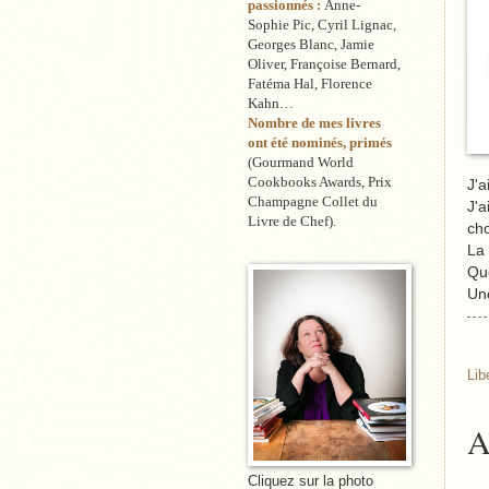
passionnés :
Anne-
Sophie Pic, Cyril Lignac,
Georges Blanc, Jamie
Oliver, Françoise Bernard,
Fatéma Hal, Florence
Kahn…
Nombre de mes livres
ont été nominés, primés
(Gourmand World
Cookbooks Awards, Prix
J'a
Champagne Collet du
J'a
Livre de Chef).
cho
La 
Que
Une
Lib
A
Cliquez sur la photo