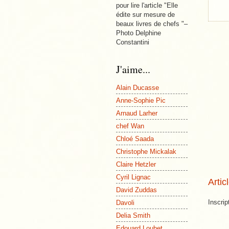
pour lire l'article "Elle
édite sur mesure de
beaux livres de chefs "–
Photo Delphine
Constantini
J'aime...
Alain Ducasse
Anne-Sophie Pic
Arnaud Larher
chef Wan
Chloé Saada
Christophe Mickalak
Claire Hetzler
Cyril Lignac
Artic
David Zuddas
Inscrip
Davoli
Delia Smith
Edouard Loubet