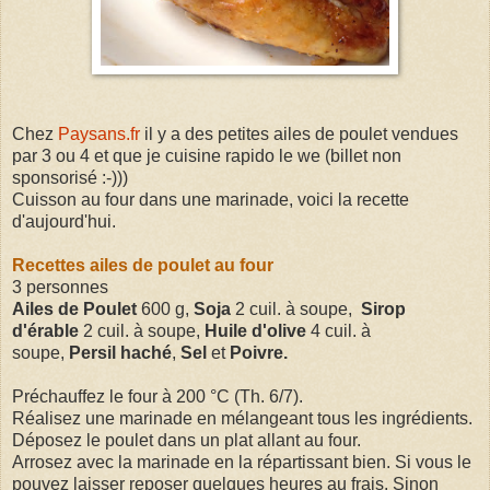
Chez
Paysans.fr
il y a des petites ailes de poulet vendues
par 3 ou 4 et que je cuisine rapido le we (billet non
sponsorisé :-)))
Cuisson au four dans une marinade, voici la recette
d'aujourd'hui.
Recettes ailes de poulet au four
3 personnes
Ailes de Poulet
600 g,
Soja
2 cuil. à soupe,
Sirop
d'érable
2 cuil. à soupe,
Huile d'olive
4 cuil. à
soupe,
Persil haché
,
Sel
et
Poivre.
Préchauffez le four à 200 °C (Th. 6/7).
Réalisez une marinade en mélangeant tous les ingrédients.
Déposez le poulet dans un plat allant au four.
Arrosez avec la marinade en la répartissant bien. Si vous le
pouvez laisser reposer quelques heures au frais. Sinon